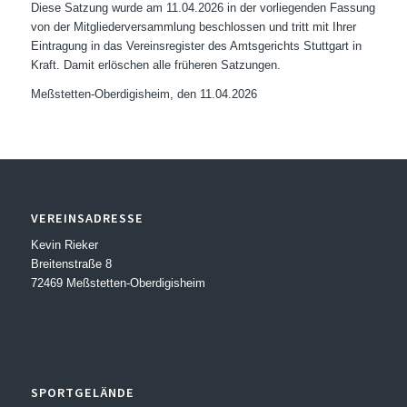
Diese Satzung wurde am 11.04.2026 in der vorliegenden Fassung
von der Mitgliederversammlung beschlossen und tritt mit Ihrer
Eintragung in das Vereinsregister des Amtsgerichts Stuttgart in
Kraft. Damit erlöschen alle früheren Satzungen.
Meßstetten-Oberdigisheim, den 11.04.2026
VEREINSADRESSE
Kevin Rieker
Breitenstraße 8
72469 Meßstetten-Oberdigisheim
SPORTGELÄNDE